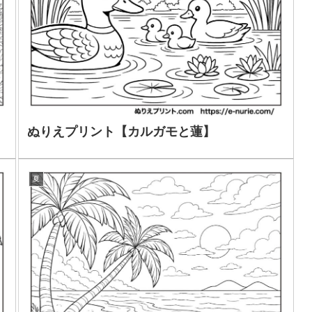
ぬりえプリント【カルガモと蓮】
夏