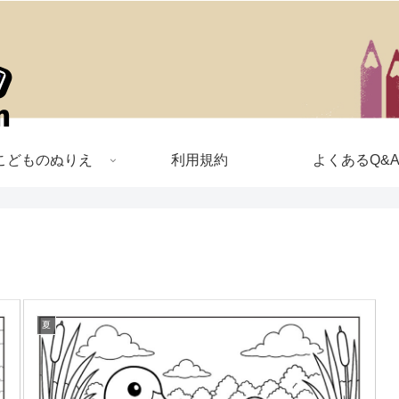
こどものぬりえ
利用規約
よくあるQ&
夏