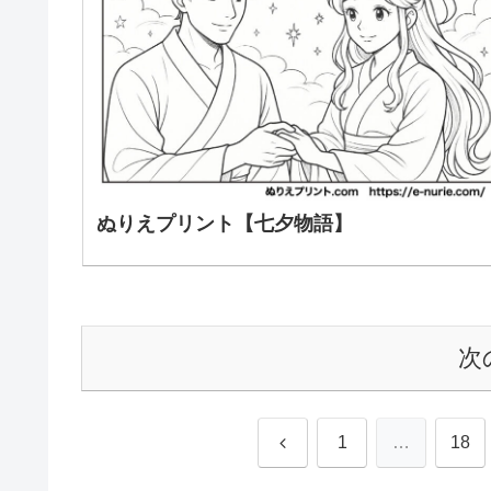
ぬりえプリント【七夕物語】
次
前
1
…
18
へ