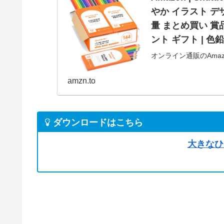
やか イラスト デ
量 まとめ買い 賞
ント ギフト | 色
オンライン通販のAmazon
カラーペン 鮮やか イラ
とめ買い 賞品 子供 小
amzn.to
ダウンロードはこちら
大きなひ