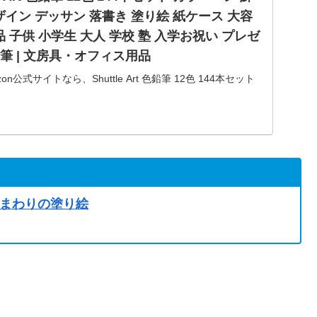
ザイン デッサン 落書き 塗り絵 紙ケース 大容
品 子供 小学生 大人 学校 塾 入学お祝い プレゼ
鉛筆 | 文房具・オフィス用品
公式サイトなら、Shuttle Art 色鉛筆 12色 144本セット
スト デザイン デッサン 落書き 塗り絵 紙ケース 大容量 ま
学生 大人 学校 塾 入学お祝…
まわりの塗り絵