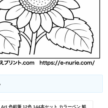
ら
ttle Art 色鉛筆 12色 144本セット カラーペン 鮮