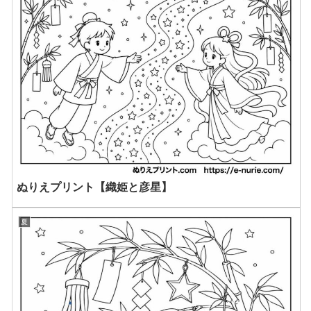
ぬりえプリント【織姫と彦星】
夏